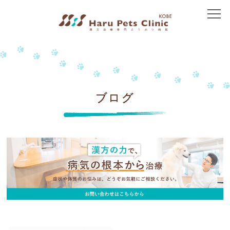
トップ
当院について
院長紹介
ブログ
アクセス
治療方針
免疫介在性疾患
皮膚の病気
胃腸の病気
腎臓の病気