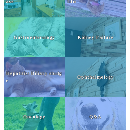
ase
titis
Gastroenterology
Kidney Failure
Hepatitis/ Biliary sludg
Ophthalmology
e
Oncology
Q&A