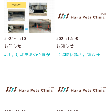
肝臓の病気
目の病気
がん・腫瘍
2025/04/10
2024/12/09
よくあるご質問
お知らせ
お知らせ
ブログ
4月より駐車場の位置が変わりました。
【臨時休診のお知らせ】12/12~13
治療例
患者様の声
お問い合わせ
JP
EN