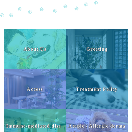
About Us
Greeting
Access
Treatment Policy
Immune-mediated dise
Atopic / Allergic derma