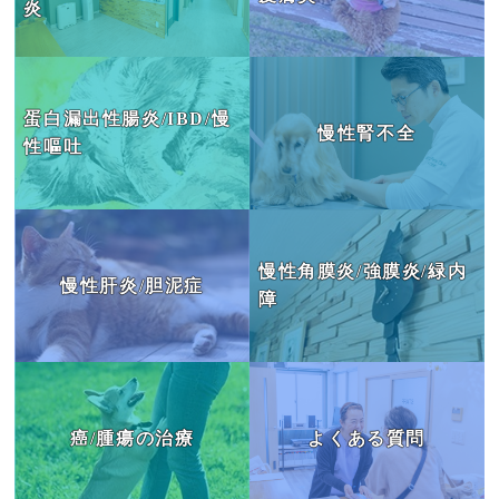
炎
肝臓の病気
目の病気
蛋白漏出性腸炎/IBD/慢
慢性腎不全
がん・腫瘍
性嘔吐
よくあるご質問
ブログ
慢性角膜炎/強膜炎/緑内
慢性肝炎/胆泥症
治療例
障
患者様の声
お問い合わせ
癌/腫瘍の治療
よくある質問
JP
EN