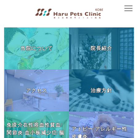
トップ
当院について
当院について
院長紹介
院長紹介
アクセス
治療方針
アクセス
治療方針
免疫介在性疾患
皮膚の病気
胃腸の病気
免疫介在性溶血性貧血/
アトピー/アレルギー性
関節炎/血小板減少症/脳
腎臓の病気
皮膚炎