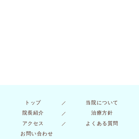
〒486-0927
愛知県春日井市柏井町5-92
http://www.harupets.com
Fax:0568-27-7887
Email(予約専用):harupets@nifty.com
Email(院長):hayashi@harupets.com
お問い合わせ
トップ
当院について
院長紹介
治療方針
アクセス
よくある質問
お問い合わせ