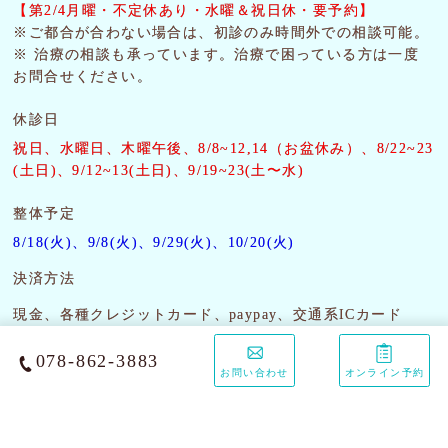
【第2/4月曜・
不定休あり・水曜＆祝日休・要予約】
※ご都合が合わない場合は、初診のみ時間外での相談可能。
※ 治療の相談も承っています。治療で困っている方は一度
お問合せください。
休診日
祝日、水曜日、木曜午後
、8/8~12,14（お盆休み）、8/22~23
(土日)、9/12~13(土日)、9/19~23(土〜水)
整体予定
8/18(火)、9/8(火)、9/29(火)、10/20(火)
決済方法
現金、各種クレジットカード、paypay、交通系ICカード
078-862-3883
お問い合わせ
オンライン予約
Copyright harupets KOBE. All Rights Reserved.