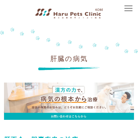
トップ
当院について
院長紹介
肝臓の病気
アクセス
治療方針
免疫介在性疾患
皮膚の病気
胃腸の病気
腎臓の病気