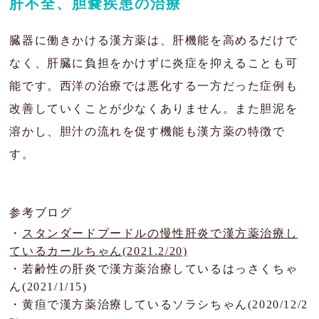
肝不全、胆嚢疾患の治療
肝臓の病気
臓器に働きかける漢方薬は、肝機能を高めるだけで
目の病気
なく、肝臓に負担をかけずに炎症を抑えることも可
能です。西洋の治療では悪化する一方だった症例も
がん・腫瘍
改善していくことが少なくありません。また胆泥を
よくあるご質問
溶かし、胆汁の流れを促す機能も漢方薬の特徴で
す。
ブログ
治療例
参考ブログ
患者様の声
・
スタンダードプードルの慢性肝炎で漢方薬治療し
ているカールちゃん(2021.2/20)
お問い合わせ
・
若齢性の肝炎で漢方薬治療しているはっさくちゃ
ん(2021/1/15)
・
黄疸で漢方薬治療しているソラシちゃん(2020/12/2
JP
EN