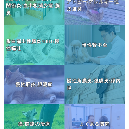
アトピー/アレルギー性
関節炎/血小板減少症/脳
皮膚炎
炎
蛋白漏出性腸炎/IBD/慢
慢性腎不全
性嘔吐
慢性角膜炎/強膜炎/緑内
慢性肝炎/胆泥症
障
癌/腫瘍の治療
よくある質問