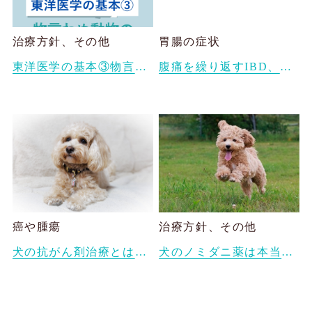
治療方針、その他
胃腸の症状
東洋医学の基本③物言わぬ動物たちも、実は詳しく診断できる ― 東洋医学と日々の観察のちから
腹痛を繰り返すIBD、膵炎で漢方薬治療しているベルちゃん
癌や腫瘍
治療方針、その他
犬の抗がん剤治療とは？副作用や生活の質（QOL）を守るためにできること
犬のノミダニ薬は本当に必要？愛犬に合った予防方法の1つとしての漢方薬