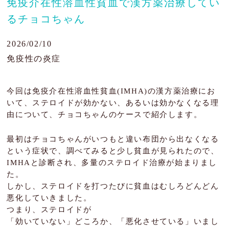
免疫介在性溶血性貧血で漢方薬治療してい
るチョコちゃん
肝臓の病気
目の病気
2026/02/10
免疫性の炎症
がん・腫瘍
よくあるご質問
今回は免疫介在性溶血性貧血(IMHA)の漢方薬治療にお
いて、ステロイドが効かない、あるいは効かなくなる理
ブログ
由について、チョコちゃんのケースで紹介します。
治療例
最初はチョコちゃんがいつもと違い布団から出なくなる
という症状で、調べてみると少し貧血が見られたので、
患者様の声
IMHAと診断され、多量のステロイド治療が始まりまし
た。
お問い合わせ
しかし、ステロイドを打つたびに貧血はむしろどんどん
悪化していきました。
つまり、ステロイドが
「効いていない」どころか、「悪化させている」いまし
JP
EN