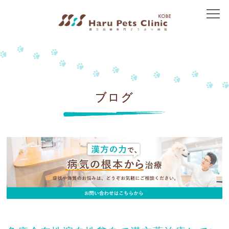
トップ
当院について
院長紹介
ブログ
アクセス
治療方針
免疫介在性疾患
皮膚の病気
胃腸の病気
腎臓の病気