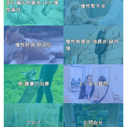
蛋白漏出性腸炎/IBD/慢
慢性腎不全
性嘔吐
慢性角膜炎/強膜炎/緑内
慢性肝炎/胆泥症
障
癌/腫瘍の治療
よくある質問
ブログ
お問合せ