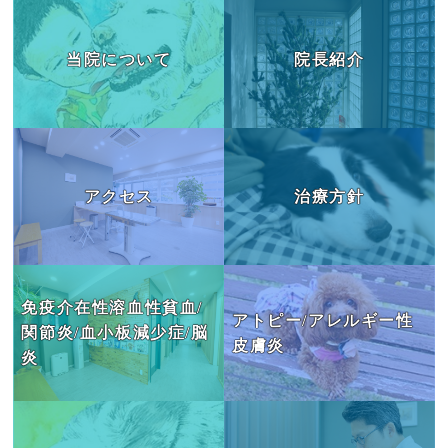
当院について
院長紹介
アクセス
治療方針
免疫介在性溶血性貧血/
アトピー/アレルギー性
関節炎/血小板減少症/脳
皮膚炎
炎