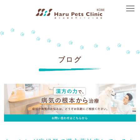
トップ
当院について
院長紹介
ブログ
アクセス
治療方針
免疫介在性疾患
皮膚の病気
胃腸の病気
腎臓の病気