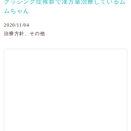
クッシング症候群で漢方薬治療しているム
ムちゃん
肝臓の病気
目の病気
2020/11/04
治療方針、その他
がん・腫瘍
よくあるご質問
ブログ
治療例
患者様の声
お問い合わせ
JP
EN