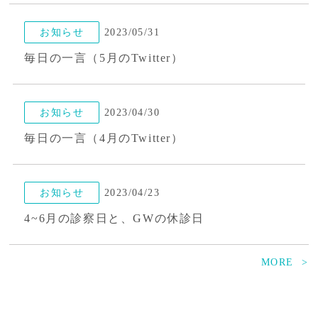
治療方針、その他
2026/04/02
お知らせ
2023/05/31
犬のワクチン接種による副作用の症状やその原因｜体質と免疫を整える重要性を解説
毎日の一言（5月のTwitter）
治療方針、その他
2026/03/24
お知らせ
2023/04/30
猫の慢性鼻炎が長引くのはなぜ?症状がひどいときの対処法と治療の選択肢を症例付きで紹介
毎日の一言（4月のTwitter）
お知らせ
2023/04/23
4~6月の診察日と、GWの休診日
MORE
お知らせ
2023/03/30
毎日の一言（3月のTwitter）