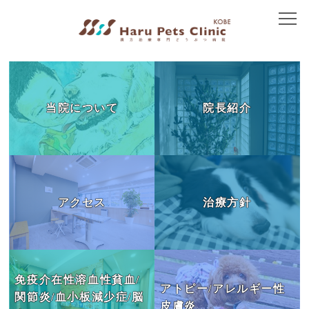
トップ
当院について
当院について
院長紹介
院長紹介
アクセス
治療方針
アクセス
治療方針
免疫介在性疾患
皮膚の病気
胃腸の病気
免疫介在性溶血性貧血/
アトピー/アレルギー性
関節炎/血小板減少症/脳
腎臓の病気
皮膚炎