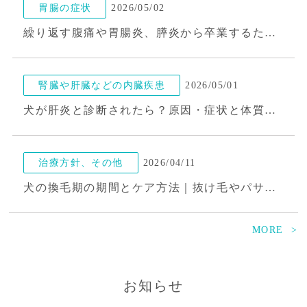
胃腸の症状
2026/05/02
繰り返す腹痛や胃腸炎、膵炎から卒業するために。「食欲」と「うんち」に隠されたSOS
腎臓や肝臓などの内臓疾患
2026/05/01
犬が肝炎と診断されたら？原因・症状と体質ケアの考え方
治療方針、その他
2026/04/11
犬の換毛期の期間とケア方法｜抜け毛やパサつきは内側からのケアで改善できる!?
MORE
皮膚の症状
2026/04/07
犬が耳をかゆがるのは外耳炎のサイン?注意したい症状と繰り返さないための選択肢
お知らせ