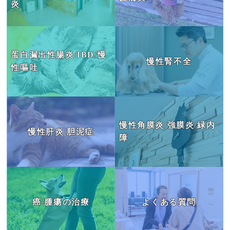
炎
肝臓の病気
目の病気
蛋白漏出性腸炎/IBD/慢
慢性腎不全
がん・腫瘍
性嘔吐
よくあるご質問
ブログ
慢性角膜炎/強膜炎/緑内
慢性肝炎/胆泥症
治療例
障
患者様の声
お問い合わせ
癌/腫瘍の治療
よくある質問
JP
EN