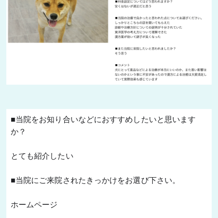
肝臓の病気
目の病気
がん・腫瘍
よくあるご質問
ブログ
■当院をお知り合いなどにおすすめしたいと思います
治療例
か？
患者様の声
とても紹介したい 
お問い合わせ
■当院にご来院されたきっかけをお選び下さい。
ホームページ 
JP
EN