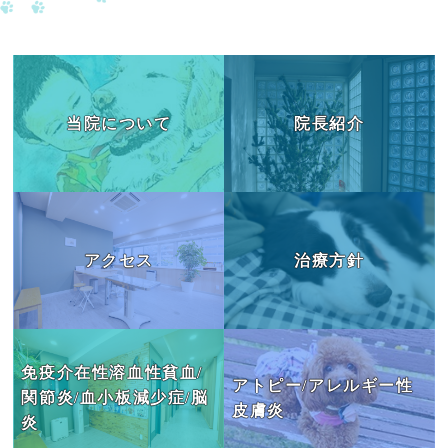
当院について
院長紹介
アクセス
治療方針
免疫介在性溶血性貧血/
アトピー/アレルギー性
関節炎/血小板減少症/脳
皮膚炎
炎