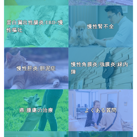
蛋白漏出性腸炎/IBD/慢
慢性腎不全
性嘔吐
慢性角膜炎/強膜炎/緑内
慢性肝炎/胆泥症
障
癌/腫瘍の治療
よくある質問