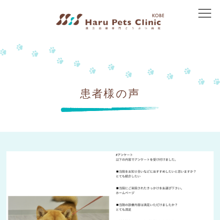
トップ
当院について
院長紹介
患者様の声
アクセス
治療方針
免疫介在性疾患
皮膚の病気
胃腸の病気
腎臓の病気