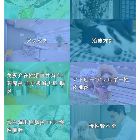
アクセス
治療方針
免疫介在性溶血性貧血/
アトピー/アレルギー性
関節炎/血小板減少症/脳
皮膚炎
炎
蛋白漏出性腸炎/IBD/慢
慢性腎不全
性嘔吐