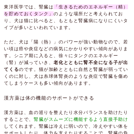
東洋医学では、腎臓は
「生きるためのエネルギー（精）
を貯めておくタンク」
のような場所だと考えられてお
り、犬は猫に比べると、もともと腎臓病になりにくいタ
イプが多いといわれています。
ただ、犬は「陽（熱）」のパワーが強い動物なので、若
い頃は癌や炎症などの病気にかかりやすい傾向がありま
す。シニア期に入ると、徐々にタンクのエネルギー
（腎）が減っていき、
老化とともに腎不全になる子が出
てくる
のです。猫が加齢とともに自然と腎臓が弱ってい
くのに対し、犬は糸球体腎炎のような炎症で腎臓を傷め
てしまうケースも多い傾向があります。
漢方薬は体の機能のサポートができる
漢方薬は、血の巡りを整えたり水分バランスを助けたり
することで、
腎臓がスムーズに機能するよう直接手助け
してくれます。腎臓は冷えに弱いので、冷えやすい体を
サポートしたり、体力を支えたりすることで、腎臓の負