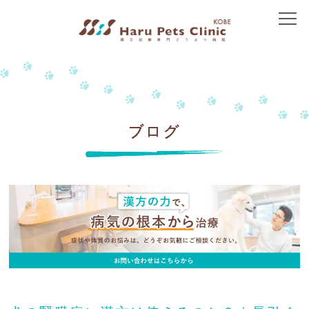
トップ
当院について
院長紹介
ブログ
アクセス
治療方針
免疫介在性疾患
皮膚の病気
胃腸の病気
腎臓の病気