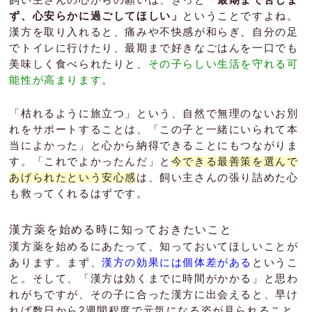
飼い主さんの心からの願いは、きっと
「最期まで苦しま
ず、心安らかに過ごしてほしい」
ということですよね。
漢方を取り入れると、痛みや不快感が和らぎ、自分の足
でトイレに行けたり、最期まで好きなごはんを一口でも
美味しく食べられたりと、
その子らしい生活を守れる可
能性が高まります
。
「枯れるように旅立つ」という、自然で無理のないお別
れをサポートすることは、「この子と一緒にいられて本
当によかった」と心から納得できることにもつながりま
す。「これでよかったんだ」と
今できる最善策を選んで
あげられたという安心感
は、飼い主さんの張り詰めた心
も救ってくれるはずです。
漢方薬を始める時に知っておきたいこと
漢方薬を始めるにあたって、知っておいてほしいことが
あります。まず、
漢方の効果には個体差がある
というこ
と。そして、「漢方は効くまでに時間がかかる」と思わ
れがちですが、その子に合った漢方に出会えると、早け
れば数日から2週間程度で元気になる姿が見られること