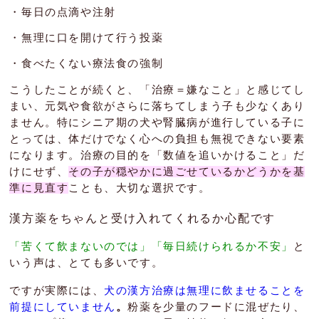
・毎日の点滴や注射
・無理に口を開けて行う投薬
・食べたくない療法食の強制
こうしたことが続くと、「治療＝嫌なこと」と感じてし
まい、元気や食欲がさらに落ちてしまう子も少なくあり
ません。特にシニア期の犬や腎臓病が進行している子に
とっては、体だけでなく心への負担も無視できない要素
になります。
治療の目的を「数値を追いかけること」だ
けにせず、
その子が穏やかに過ごせているかどうかを基
準に見直す
ことも、大切な選択です。
漢方薬をちゃんと受け入れてくれるか心配です
「苦くて飲まないのでは」「毎日続けられるか不安」
と
いう声は、とても多いです。
ですが実際には、
犬の漢方治療は無理に飲ませることを
前提にしていません
。
粉薬を少量のフードに混ぜたり、