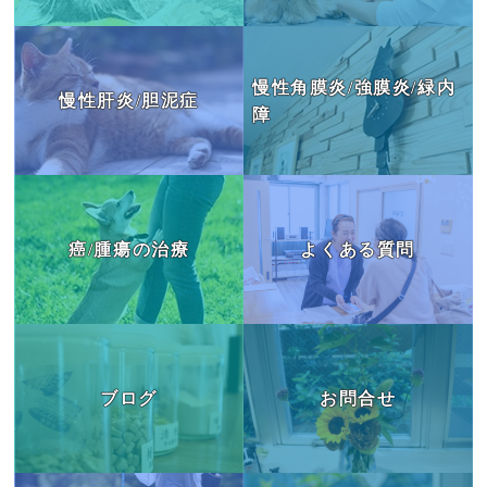
慢性角膜炎/強膜炎/緑内
慢性肝炎/胆泥症
障
癌/腫瘍の治療
よくある質問
ブログ
お問合せ