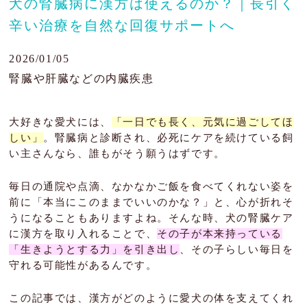
犬の腎臓病に漢方は使えるのか？｜長引く
辛い治療を自然な回復サポートへ
肝臓の病気
目の病気
2026/01/05
腎臓や肝臓などの内臓疾患
がん・腫瘍
よくあるご質問
大好きな愛犬には、
「一日でも長く、元気に過ごしてほ
しい」
。腎臓病と診断され、必死にケアを続けている飼
ブログ
い主さんなら、誰もがそう願うはずです。
治療例
毎日の通院や点滴、なかなかご飯を食べてくれない姿を
前に「本当にこのままでいいのかな？」と、心が折れそ
患者様の声
うになることもありますよね。そんな時、犬の腎臓ケア
に漢方を取り入れることで、
その子が本来持っている
お問い合わせ
「生きようとする力」を引き出し
、その子らしい毎日を
守れる可能性があるんです。
この記事では、漢方がどのように愛犬の体を支えてくれ
JP
EN