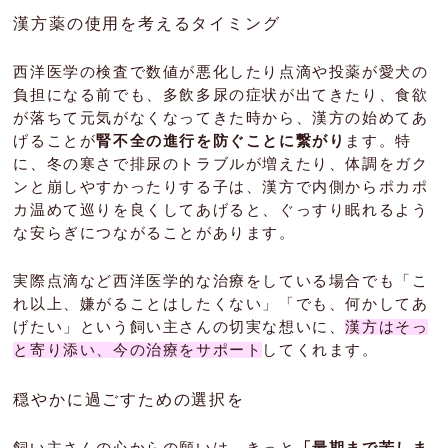
漢方薬の使用を考えるタイミング
西洋医学の検査で数値が悪化したり点滴や投薬が愛犬の
負担になる前でも、多飲多尿の症状が出てきたり、食欲
が落ちて元気がなくなってきた時から、漢方の始めてあ
げることが
腎不全の進行を防ぐことに繋がり
ます。特
に、冬の寒さで排尿のトラブルが増えたり、体調をガク
ンと崩しやすかったりする子は、漢方で内側からポカポ
カ温めて巡りを良くしてあげると、ぐっすり眠れるよう
な安らぎにつながることがあります。
実際点滴など西洋医学的な治療をしている場合でも「こ
れ以上、嫌がることはしたくない」「でも、何かしてあ
げたい」という飼い主さんの切実な想いに、
漢方はそっ
と寄り添い、今の治療をサポート
してくれます。
穏やかに過ごすための選択を