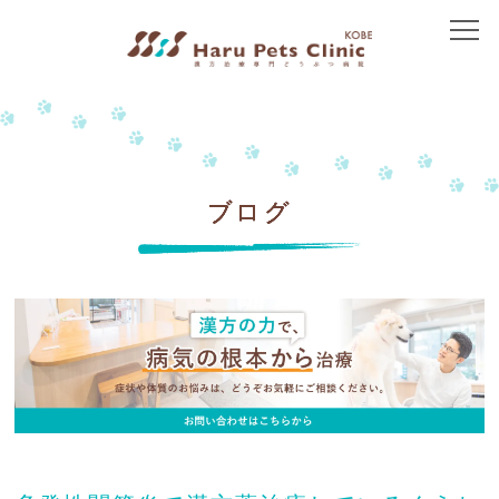
トップ
当院について
院長紹介
ブログ
アクセス
治療方針
免疫介在性疾患
皮膚の病気
胃腸の病気
腎臓の病気