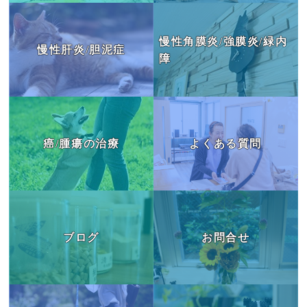
慢性角膜炎/強膜炎/緑内
慢性肝炎/胆泥症
障
癌/腫瘍の治療
よくある質問
ブログ
お問合せ