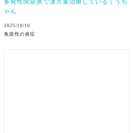
多発性関節炎で漢方薬治療しているくうち
ゃん
肝臓の病気
目の病気
2025/10/10
免疫性の炎症
がん・腫瘍
よくあるご質問
ブログ
治療例
患者様の声
お問い合わせ
JP
EN